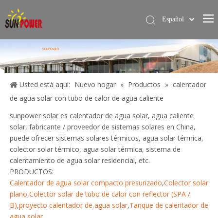
Español
简体中文
Hogar
English
SUNPOWER
Calentador de agua solar
Servicios
Usted está aquí:
Nuevo hogar
»
Productos
»
calentador
de agua solar con tubo de calor de agua caliente
Proyecto
sunpower solar es calentador de agua solar, agua caliente
Blog
solar, fabricante / proveedor de sistemas solares en China,
puede ofrecer sistemas solares térmicos, agua solar térmica,
Sobre nosotros
colector solar térmico, agua solar térmica, sistema de
Contáctame
calentamiento de agua solar residencial, etc.
PRODUCTOS:
Calentador de agua solar compacto presurizado
,
Colector solar
plano
,
Colector solar de tubo de calor con reflector (SPA /
B)
,
proyecto calentador de agua solar
,
Tanque de calentador de
agua solar
.