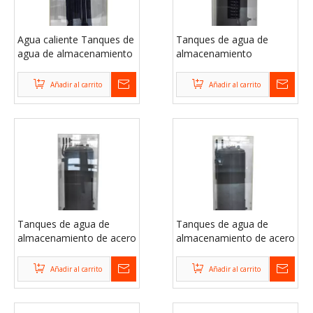
Agua caliente Tanques de
Tanques de agua de
agua de almacenamiento
almacenamiento
de acero inoxidable para
verticales de acero
hogares
inoxidable flexible
Añadir al carrito
Añadir al carrito
Tanques de agua de
Tanques de agua de
almacenamiento de acero
almacenamiento de acero
inoxidable 200L sobre el
galvanizado de gran
suelo
capacidad para hogares
Añadir al carrito
Añadir al carrito