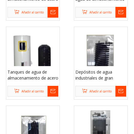
inoxidable flexible
de acero para hogares
residencial
Añadir al carrito
Añadir al carrito
Tanques de agua de
Depósitos de agua
almacenamiento de acero
industriales de gran
inoxidable flexible de agua
capacidad para
caliente
almacenamiento de acero
Añadir al carrito
Añadir al carrito
inoxidable