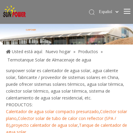
Español
简体中文
Hogar
English
SUNPOWER
Calentador de agua solar
Servicios
Usted está aquí:
Nuevo hogar
»
Productos
»
Termotanque Solar de Almacenaje de agua
Proyecto
sunpower solar es calentador de agua solar, agua caliente
Blog
solar, fabricante / proveedor de sistemas solares en China,
puede ofrecer sistemas solares térmicos, agua solar térmica,
Sobre nosotros
colector solar térmico, agua solar térmica, sistema de
Contáctame
calentamiento de agua solar residencial, etc.
PRODUCTOS:
Calentador de agua solar compacto presurizado
,
Colector solar
plano
,
Colector solar de tubo de calor con reflector (SPA /
B)
,
proyecto calentador de agua solar
,
Tanque de calentador de
agua solar
.