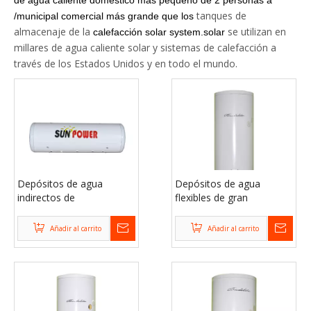
de agua caliente doméstico más pequeño de 2 personas a
tanques de
/municipal comercial más grande que los
almacenaje de la
se utilizan en
calefacción solar system.solar
millares de agua caliente solar y sistemas de calefacción a
través de los Estados Unidos y en todo el mundo.
Depósitos de agua
Depósitos de agua
indirectos de
flexibles de gran
almacenamiento de agua
capacidad para la cocina
fría para hogares
Añadir al carrito
Añadir al carrito