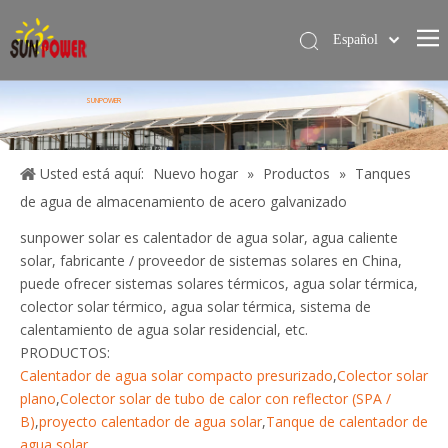
Español
简体中文
Hogar
English
SUNPOWER
Calentador de agua solar
Servicios
Usted está aquí:
Nuevo hogar
»
Productos
»
Tanques
de agua de almacenamiento de acero galvanizado
Proyecto
sunpower solar es calentador de agua solar, agua caliente
Blog
solar, fabricante / proveedor de sistemas solares en China,
puede ofrecer sistemas solares térmicos, agua solar térmica,
Sobre nosotros
colector solar térmico, agua solar térmica, sistema de
Contáctame
calentamiento de agua solar residencial, etc.
PRODUCTOS:
Calentador de agua solar compacto presurizado
,
Colector solar
plano
,
Colector solar de tubo de calor con reflector (SPA /
B)
,
proyecto calentador de agua solar
,
Tanque de calentador de
agua solar
.