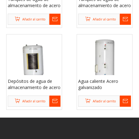
almacenamiento de acero
almacenamiento de acero
galvanizado potable para
galvanizado de gran
hogares
capacidad para hogares
Añadir al carrito
Añadir al carrito
Depósitos de agua de
Agua caliente Acero
almacenamiento de acero
galvanizado
galvanizado industrial
Almacenamiento Tanques
sobre el suelo
de agua comercial
Añadir al carrito
Añadir al carrito