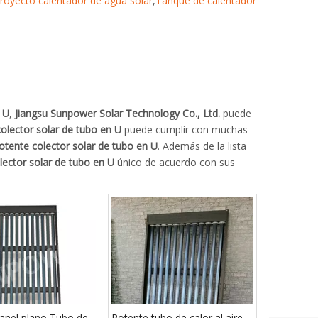
royecto calentador de agua solar
,
Tanque de calentador
 U
,
Jiangsu Sunpower Solar Technology Co., Ltd.
puede
olector solar de tubo en U
puede cumplir con muchas
otente colector solar de tubo en U
. Además de la lista
lector solar de tubo en U
único de acuerdo con sus
anel plano Tubo de
Potente tubo de calor al aire