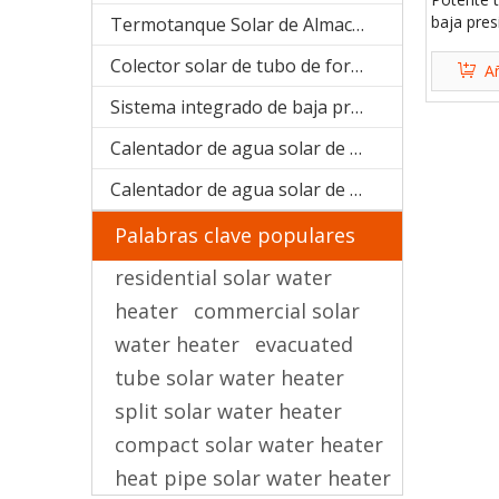
baja pre
Termotanque Solar de Almacenaje de agua
Colector 
Colector solar de tubo de forma U (manifold SPU)
Añ
Sistema integrado de baja presión
Calentador de agua solar de acero galvanizado
Calentador de agua solar de acero inoxidable
Palabras clave populares
residential solar water
heater
commercial solar
water heater
evacuated
tube solar water heater
split solar water heater
compact solar water heater
heat pipe solar water heater