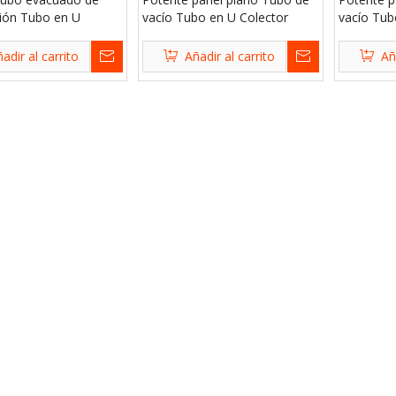
sión Tubo en U
vacío Tubo en U Colector
vacío Tub
solar
solar
solar
adir al carrito
Añadir al carrito
Añ