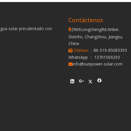
Contáctenos
agua solar precalentado con
2969LongchengRd.Xinbei

Distrito, Changzhou, Jiangsu,
China
86-519-85083393
 Teléfono ：
WhatsApp ： 13701509293
info@sunpower-solar.com
