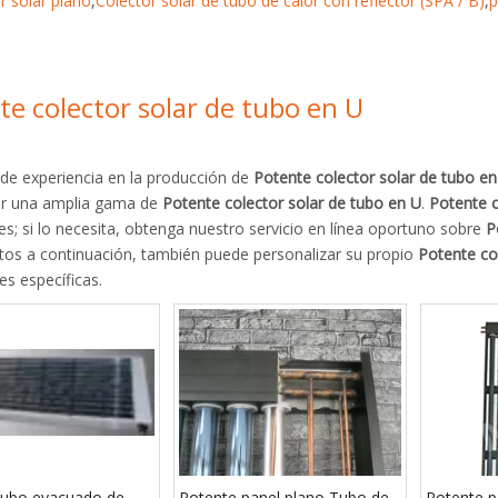
r solar plano
,
Colector solar de tubo de calor con reflector (SPA / B)
,
p
te colector solar de tubo en U
de experiencia en la producción de
Potente colector solar de tubo en
ar una amplia gama de
Potente colector solar de tubo en U
.
Potente c
es; si lo necesita, obtenga nuestro servicio en línea oportuno sobre
P
tos a continuación, también puede personalizar su propio
Potente co
s específicas.
tubo evacuado de
Potente panel plano Tubo de
Potente p