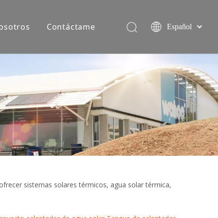
osotros
Contáctame
Español
简体中文
English
Equipo de producción
ofrecer sistemas solares térmicos, agua solar térmica,