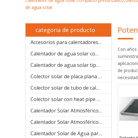
Calentador de agua solar compacto presurizado
,
Colecto
de agua solar
.
Poten
categoria de producto
Accesorios para calentadores solares de agua
Con años 
Calentador de agua solar compacto presurizado (SPP)
suministr
aplicacion
Calentador de agua solar tipo bobina de cobre precalentado (SPHE)
de produc
Colector solar de placa plana (SPFP)
necesidade
Colector solar de tubo de calor (aluminio SPB)
Colector solar con heat pipe de sistema separado(acero inoxidable manifold SPA)
Calentador Solar Atmosférico (acero inoxidable compacto SPC)
Calentador Solar Atmosférico ( galvanizado compacto SPR)
Calentador Solar de Agua para Proyecto (SPCF)
Potente 