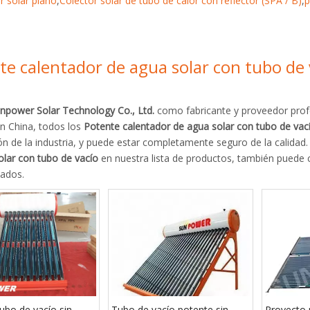
r solar plano
,
Colector solar de tubo de calor con reflector (SPA / B)
,
p
te calentador de agua solar con tubo de 
unpower Solar Technology Co., Ltd.
como fabricante y proveedor prof
n China, todos los
Potente calentador de agua solar con tubo de vac
ión de la industria, y puede estar completamente seguro de la calidad
olar con tubo de vacío
en nuestra lista de productos, también puede 
zados.
ubo de vacío sin
Tubo de vacío potente sin
Proyecto 