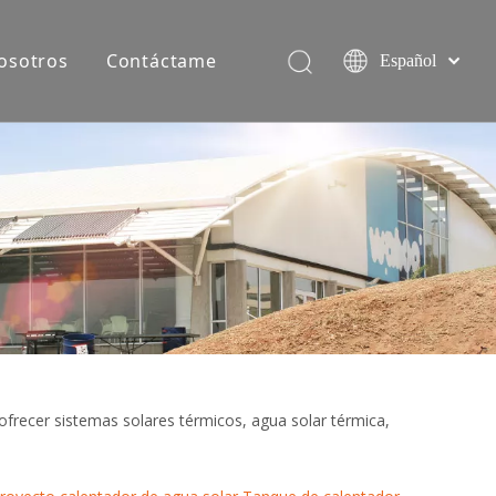
osotros
Contáctame
Español
简体中文
English
Equipo de producción
ofrecer sistemas solares térmicos, agua solar térmica,