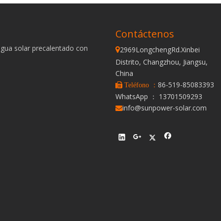
Contáctenos
agua solar precalentado con
2969LongchengRd.Xinbei

Distrito, Changzhou, Jiangsu,
China
86-519-85083393
 Teléfono ：
WhatsApp ： 13701509293
info@sunpower-solar.com
