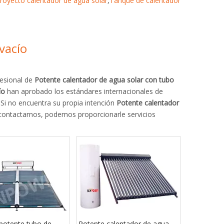
royecto calentador de agua solar
,
Tanque de calentador
vacío
esional de
Potente calentador de agua solar con tubo
ío
han aprobado los estándares internacionales de
. Si no encuentra su propia intención
Potente calentador
contactarnos, podemos proporcionarle servicios
potente tubo de
Potente calentador de agua