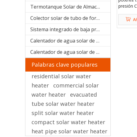
presión 
Termotanque Solar de Almacenaje de agua
solar
Colector solar de tubo de forma U (manifold SPU)
Añ
Sistema integrado de baja presión
Calentador de agua solar de acero galvanizado
Calentador de agua solar de acero inoxidable
Palabras clave populares
residential solar water
heater
commercial solar
water heater
evacuated
tube solar water heater
split solar water heater
compact solar water heater
heat pipe solar water heater