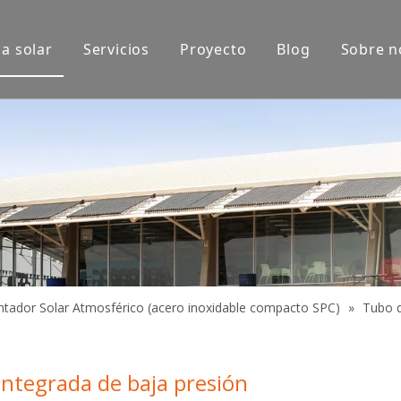
a solar
Servicios
Proyecto
Blog
Sobre n
xposición
Aplicaciones de productos
do
ntador Solar Atmosférico (acero inoxidable compacto SPC)
»
Tubo d
 integrada de baja presión