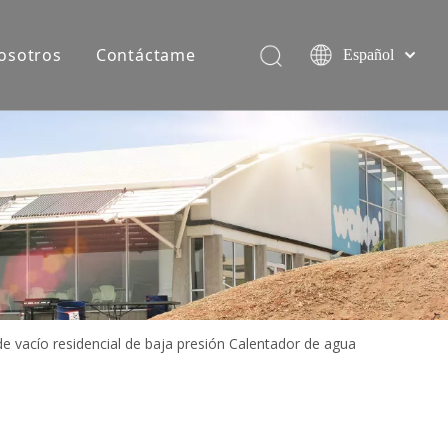
osotros
Contáctame
Español
简体中文
English
Equipo de producción
e vacío residencial de baja presión Calentador de agua