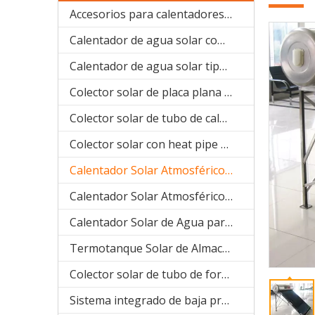
Accesorios para calentadores solares de agua
Calentador de agua solar compacto presurizado (SPP)
Calentador de agua solar tipo bobina de cobre precalentado (SPHE)
Colector solar de placa plana (SPFP)
Colector solar de tubo de calor (aluminio SPB)
Colector solar con heat pipe de sistema separado(acero inoxidable manifold SPA)
Calentador Solar Atmosférico (acero inoxidable compacto SPC)
Calentador Solar Atmosférico ( galvanizado compacto SPR)
Calentador Solar de Agua para Proyecto (SPCF)
Termotanque Solar de Almacenaje de agua
Colector solar de tubo de forma U (manifold SPU)
Sistema integrado de baja presión