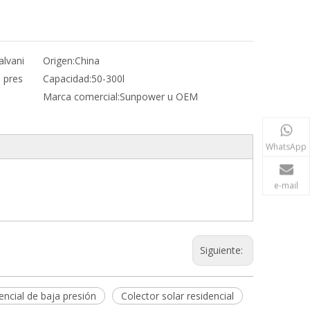
alvani
Origen:
China
 pres
Capacidad:
50-300l
Marca comercial:
Sunpower u OEM
WhatsApp
e-mail
Colector solar plano de
Siguiente:
selectiva azul I
encial de baja presión
Colector solar residencial