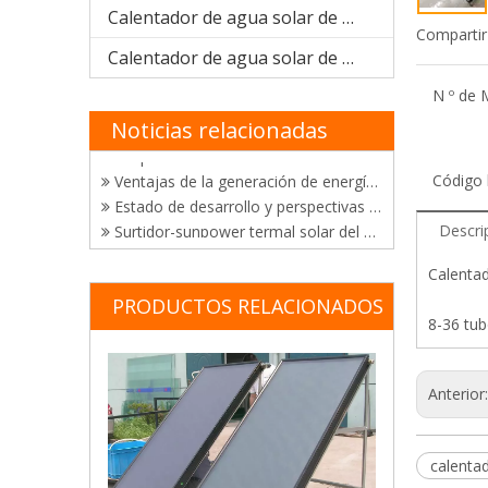
Calentador de agua solar de acero galvanizado
Compartir
Calentador de agua solar de acero inoxidable
El desarrollo de tecnologías de utilización de energía solar
Felicitaciones a Sunpower por ganar el certificado "Productos de energía solar de buena calidad de China"
N º de 
Triunfo en certificación y ventas de calentadores solares de agua
Noticias relacionadas
Sunpower obtuvo con éxito el certificado brasileño de Inmetro y certificado de Solar Keymak
Ventajas de la generación de energía térmica solar
Código 
Estado de desarrollo y perspectivas de la tecnología de generación de energía fototérmica solar
Surtidor-sunpower termal solar del colector de la visita del cliente de México en China
Descri
Cliente de la fábrica solar de los calentadores de agua de Sunpower de la visita de Kenia
Fábrica solar de los calentadores de agua de Sunpower de la visita del cliente de Chile en China
Calenta
Sunpower dona el valor RMB200,000 de los calentadores de agua solares a la escuela de Changzhou para el sordo
PRODUCTOS RELACIONADOS
Anticongelante solar compacto del calentador de agua del tubo de vacío que bloquea nueva tecnología
8-36 tu
Dos sistemas de calefacción para la energía solar en el agua de la piscina
Aplicación de energía solar en piscinas en China
Aplicación de energía solar en el sistema de calentamiento de agua de la piscina
Anterior
Nueva tecnología de colector plano solar de tubo de calor
Características de calentadores solares del tubo de vacío
calentad
La tecnología de secado con energia solar