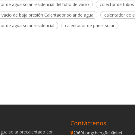
or de agua solar residencial del tubo de vacío
colector de tubos
a de cobre Tubo de vacío de
 vacío de baja presión Calentador solar de agua
calentador de a
inoxidable Calentador solar de
or de agua solar residencial
calentador de panel solar
agua
Bobina de cobre Precalentamiento
tubo de vacío Calentador solar de
agua
Contáctenos
agua solar precalentado con
2969LongchengRd.Xinbei
