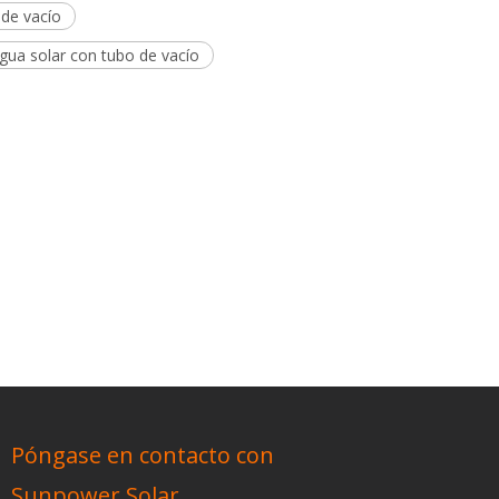
 de vacío
gua solar con tubo de vacío
Bobina de cobre sin tanque tubo
evacuado calentador de agua solar
Póngase en contacto con
Sunpower Solar