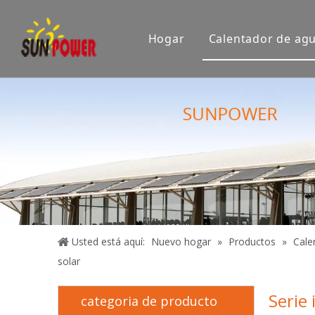
Hogar
Calentador de agu
Empresa
Sala de e
Exposición
Certifica
Usted está aquí:
Nuevo hogar
»
Productos
»
Cale
solar
Serie
categoria de producto