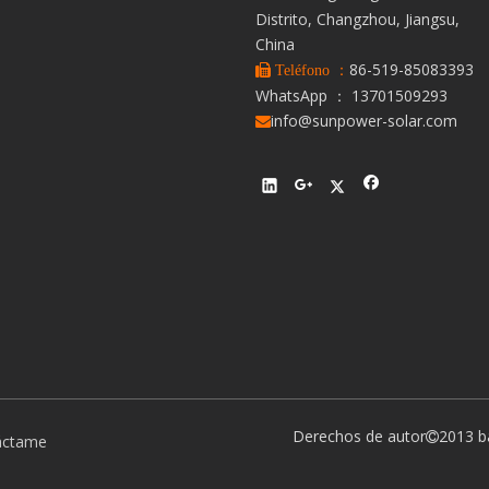
Distrito, Changzhou, Jiangsu,
China
86-519-85083393
 Teléfono ：
WhatsApp ： 13701509293
info@sunpower-solar.com

Derechos de autor
2013 b

áctame