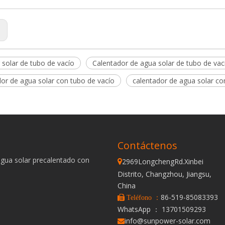
:
 solar de tubo de vacío
Calentador de agua solar de tubo de vac
dor de agua solar con tubo de vacío
calentador de agua solar co
Contáctenos
agua solar precalentado con
2969LongchengRd.Xinbei

Distrito, Changzhou, Jiangsu,
China
86-519-85083393
 Teléfono ：
WhatsApp ： 13701509293
info@sunpower-solar.com
