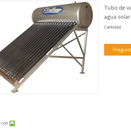
Tubo de va
agua sola
Cantidad:
Pregunt
 con: