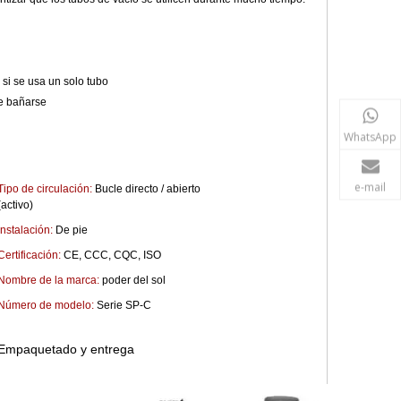
Bobina de cobre sin tanque tubo
vacuado calentador de agua solar
 si se usa un solo tubo
de bañarse
WhatsApp
e-mail
Tipo de circulación:
Bucle directo / abierto
(activo)
Instalación:
De pie
Certificación:
CE, CCC, CQC, ISO
Nombre de la marca:
poder del sol
Número de modelo:
Serie SP-C
Empaquetado y entrega