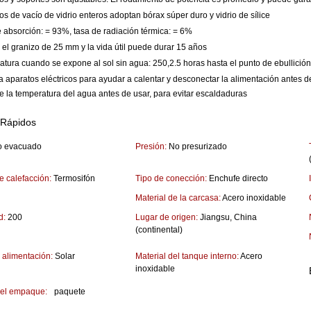
cobre Tubo de vacío de
os de vacío de vidrio enteros adoptan bórax súper duro y vidrio de sílice
able Calentador solar de
e absorción: = 93%, tasa de radiación térmica: = 6%
agua
 el granizo de 25 mm y la vida útil puede durar 15 años
e
tura cuando se expone al sol sin agua: 250,2.5 horas hasta el punto de ebullición
iza aparatos eléctricos para ayudar a calentar y desconectar la alimentación antes 
e la temperatura del agua antes de usar, para evitar escaldaduras
Bobina de cobre Precalentamiento
tubo de vacío Calentador solar de
 Rápidos
agua
o evacuado
Presión:
No presurizado
e calefacción:
Termosifón
Tipo de conección:
Enchufe directo
Material de la carcasa:
Acero inoxidable
d:
200
Lugar de origen:
Jiangsu, China
(continental)
 alimentación:
Solar
Material del tanque interno:
Acero
inoxidable
del empaque:
paquete