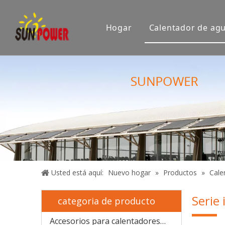
Hogar
Calentador de agu
Empresa
Sala de e
Exposición
Certifica
Usted está aquí:
Nuevo hogar
»
Productos
»
Cale
Serie
categoria de producto
Accesorios para calentadores solares de agua