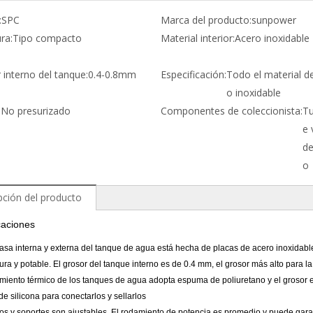
:
SPC
Marca del producto:
sunpower
ra:
Tipo compacto
Material interior:
Acero inoxidable
 interno del tanque:
0.4-0.8mm
Especificación:
Todo el material d
o inoxidable
:
No presurizado
Componentes de coleccionista:
Tu
e 
de
o
pción del producto
caciones
casa interna y externa del tanque de agua está hecha de placas de acero inoxidab
ra y potable. El grosor del tanque interno es de 0.4 mm, el grosor más alto para l
lamiento térmico de los tanques de agua adopta espuma de poliuretano y el grosor
 de silicona para conectarlos y sellarlos
bos y soportes son ajustables. El rodamiento de potencia es promedio y puede garan