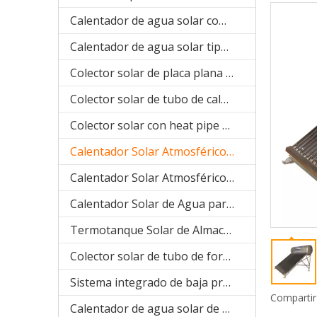
Calentador de agua solar compacto presurizado (SPP)
Calentador de agua solar tipo bobina de cobre precalentado (SPHE)
Colector solar de placa plana (SPFP)
Colector solar de tubo de calor (aluminio SPB)
Colector solar con heat pipe de sistema separado(acero inoxidable manifold SPA)
Calentador Solar Atmosférico (acero inoxidable compacto SPC)
Calentador Solar Atmosférico ( galvanizado compacto SPR)
Calentador Solar de Agua para Proyecto (SPCF)
Termotanque Solar de Almacenaje de agua
Colector solar de tubo de forma U (manifold SPU)
Sistema integrado de baja presión
Compartir
Calentador de agua solar de acero galvanizado