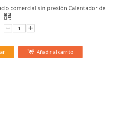
cío comercial sin presión Calentador de
r
ar
Añadir al carrito