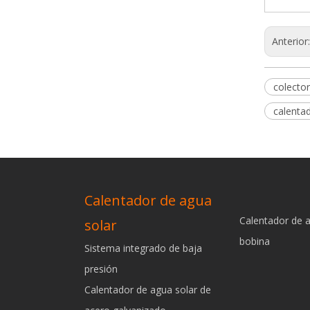
Anterior
colector
calenta
Calentador de agua
Calentador de 
solar
bobina
Sistema integrado de baja
presión
Calentador de agua solar de