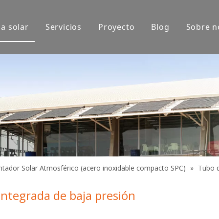
a solar
Servicios
Proyecto
Blog
Sobre n
xposición
Aplicaciones de productos
do
ntador Solar Atmosférico (acero inoxidable compacto SPC)
»
Tubo d
 integrada de baja presión