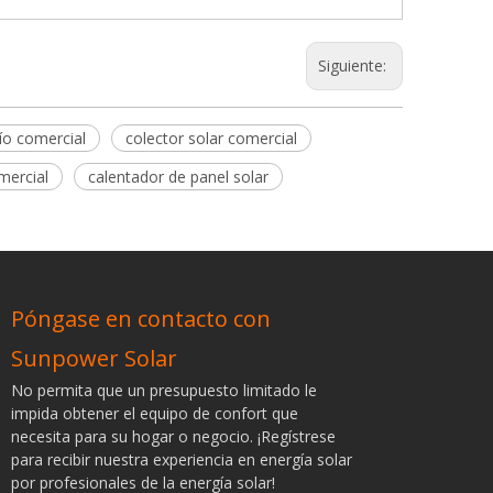
Siguiente:
ío comercial
colector solar comercial
mercial
calentador de panel solar
Póngase en contacto con
Sunpower Solar
No permita que un presupuesto limitado le
impida obtener el equipo de confort que
necesita para su hogar o negocio. ¡Regístrese
para recibir nuestra experiencia en energía solar
por profesionales de la energía solar!