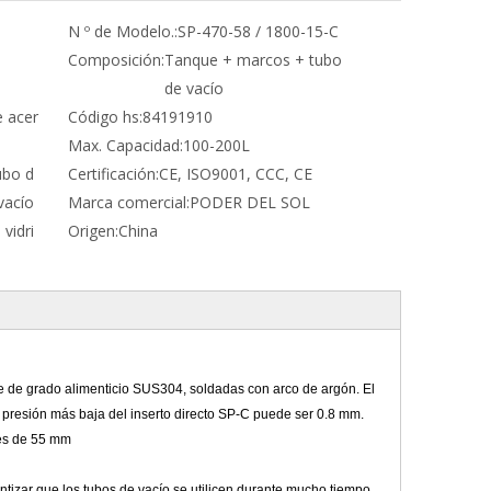
N º de Modelo.:
SP-470-58 / 1800-15-C
Composición:
Tanque + marcos + tubo
de vacío
e acer
Código hs:
84191910
Max. Capacidad:
100-200L
bo d
Certificación:
CE, ISO9001, CCC, CE
vacío
Marca comercial:
PODER DEL SOL
 vidri
Origen:
China
Colector solar plano de pelíc
selectiva azul II
le de grado alimenticio SUS304, soldadas con arco de argón. El
a presión más baja del inserto directo SP-C puede ser 0.8 mm.
 es de 55 mm
tizar que los tubos de vacío se utilicen durante mucho tiempo.