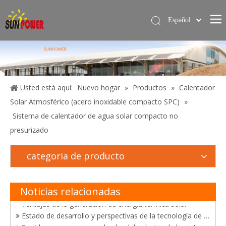
Español
简体中文
Hogar
English
Calentador de agua solar
Servicios
Usted está aquí:
Nuevo hogar
»
Productos
»
Calentador
Solar Atmosférico (acero inoxidable compacto SPC)
»
Proyecto
Sistema de calentador de agua solar compacto no
Blog
presurizado
Sobre nosotros
El desarrollo de tecnologías de utilización de energía solar
categoria de producto
Contáctame
Felicitaciones a Sunpower por ganar el certificado "Productos de energía solar de buena calidad de China"
Triunfo en certificación y ventas de calentadores solares de agua
Sunpower obtuvo con éxito el certificado brasileño de Inmetro y certificado de Solar Keymak
Noticias relacionadas
Ventajas de la generación de energía térmica solar
Estado de desarrollo y perspectivas de la tecnología de generación de energía fototérmica solar
Surtidor-sunpower termal solar del colector de la visita del cliente de México en China