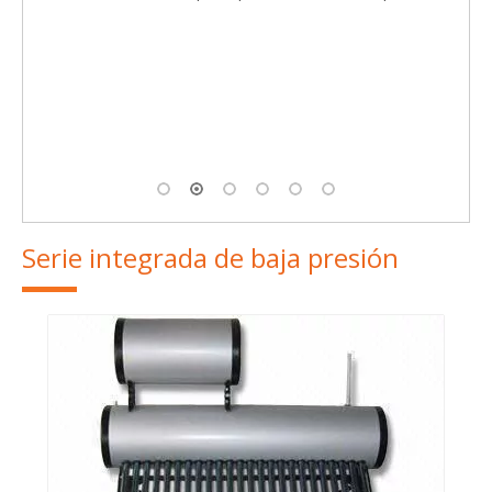
Colector solar de panel plano, tipo cromo negro (SPFP 
/ 0.6- AL / ZH- IV)
Serie integrada de baja presión