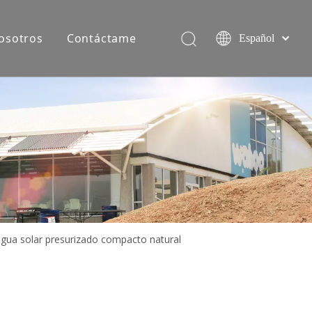
osotros
Contáctame
Español
简体中文
English
Equipo de producción
agua solar presurizado compacto natural