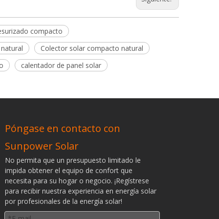
resurizado compacto
 natural
Colector solar compacto natural
do
calentador de panel solar
Póngase en contacto con
Sunpower Solar
No permita que un presupuesto limitado le
impida obtener el equipo de confort que
necesita para su hogar o negocio. ¡Regístrese
para recibir nuestra experiencia en energía solar
por profesionales de la energía solar!