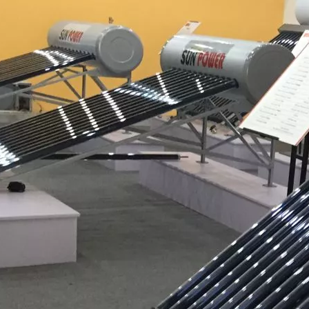
obre Tubo de vacío de
ble Calentador solar de
agua
ev
Bobina de cobre Precalentamiento
tubo de vacío Calentador solar de
agua