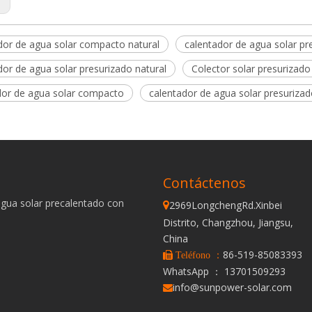
dor de agua solar compacto natural
calentador de agua solar p
dor de agua solar presurizado natural
Colector solar presurizado
dor de agua solar compacto
calentador de agua solar presuriza
Contáctenos
agua solar precalentado con
2969LongchengRd.Xinbei

Distrito, Changzhou, Jiangsu,
China
86-519-85083393
 Teléfono ：
WhatsApp ： 13701509293
info@sunpower-solar.com
