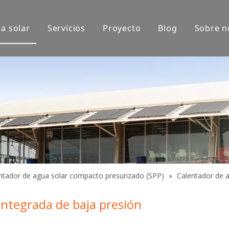
a solar
Servicios
Proyecto
Blog
Sobre n
xposición
Aplicaciones de productos
do
ntador de agua solar compacto presurizado (SPP)
»
Calentador de 
 integrada de baja presión