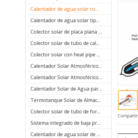
Calentador de agua solar compacto presurizado (SPP)
Calentador de agua solar tipo bobina de cobre precalentado (SPHE)
Colector solar de placa plana (SPFP)
Colector solar de tubo de calor (aluminio SPB)
Colector solar con heat pipe de sistema separado(acero inoxidable manifold SPA)
Calentador Solar Atmosférico (acero inoxidable compacto SPC)
Calentador Solar Atmosférico ( galvanizado compacto SPR)
Calentador Solar de Agua para Proyecto (SPCF)
Termotanque Solar de Almacenaje de agua
Colector solar de tubo de forma U (manifold SPU)
Compartir
Sistema integrado de baja presión
Calentador de agua solar de acero galvanizado