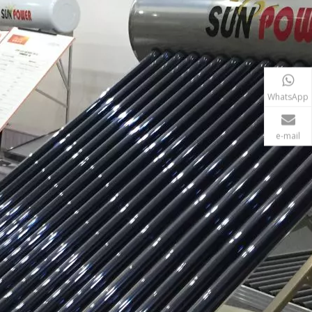
Bobina de cobre sin tanque tubo
acuado calentador de agua solar
WhatsApp
e-mail