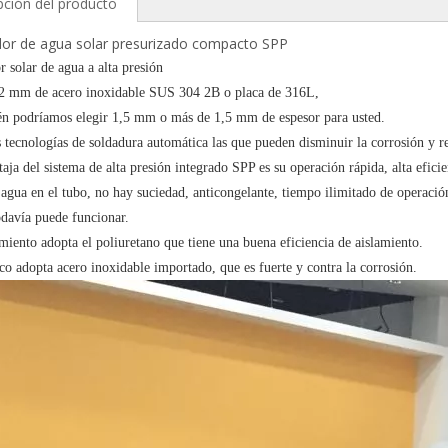
pción del producto
dor de agua solar presurizado compacto SPP
r solar de agua a alta presión
,2 mm de acero inoxidable SUS 304 2B o placa de 316L,
n podríamos elegir 1,5 mm o más de 1,5 mm de espesor para usted.
s tecnologías de soldadura automática las que pueden disminuir la corrosión y re
taja del sistema de alta presión integrado SPP es su operación rápida, alta efici
agua en el tubo, no hay suciedad, anticongelante, tiempo ilimitado de operación 
odavía puede funcionar.
amiento adopta el poliuretano que tiene una buena eficiencia de aislamiento.
co adopta acero inoxidable importado, que es fuerte y contra la corrosión.