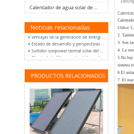
Descri
El desarrollo de tecnologías de utilización de energía solar
Calentador de agua solar de acero inoxidable
Felicitaciones a Sunpower por ganar el certificado "Productos de energía solar de buena calidad de China"
Calenta
Triunfo en certificación y ventas de calentadores solares de agua
Calentado
Sunpower obtuvo con éxito el certificado brasileño de Inmetro y certificado de Solar Keymak
Noticias relacionadas
Utilice 1
Ventajas de la generación de energía térmica solar
2. Tambié
Estado de desarrollo y perspectivas de la tecnología de generación de energía fototérmica solar
3. Son la
Surtidor-sunpower termal solar del colector de la visita del cliente de México en China
4. La ven
Cliente de la fábrica solar de los calentadores de agua de Sunpower de la visita de Kenia
Fábrica solar de los calentadores de agua de Sunpower de la visita del cliente de Chile en China
5.No hay 
Sunpower dona el valor RMB200,000 de los calentadores de agua solares a la escuela de Changzhou para el sordo
sistema t
Anticongelante solar compacto del calentador de agua del tubo de vacío que bloquea nueva tecnología
6.El aisl
PRODUCTOS RELACIONADOS
Dos sistemas de calefacción para la energía solar en el agua de la piscina
7. El mar
Aplicación de energía solar en piscinas en China
Aplicación de energía solar en el sistema de calentamiento de agua de la piscina
Nueva tecnología de colector plano solar de tubo de calor
Características de calentadores solares del tubo de vacío
La tecnología de secado con energia solar
Investigación sobre el estado actual de la soldadura del tanque del calentador de agua
El paisaje es bueno aquí
Desarrollo de la tecnología de colector solar plano y su aplicación