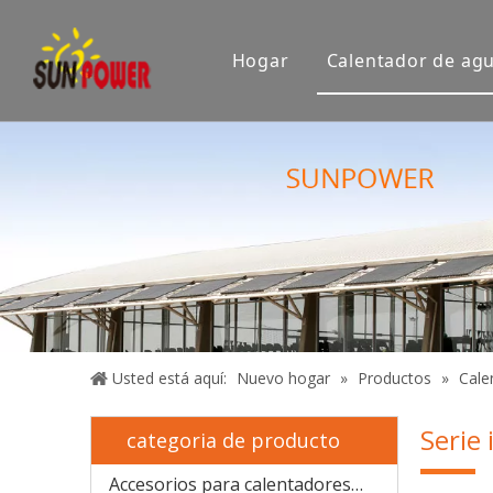
Hogar
Calentador de agu
Empresa
Sala de e
Exposición
Certifica
Usted está aquí:
Nuevo hogar
»
Productos
»
Cale
Serie
categoria de producto
Accesorios para calentadores solares de agua