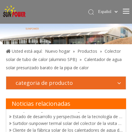
Español
简体中文
Hogar
English
Calentador de agua solar
Servicios
Usted está aquí:
Nuevo hogar
»
Productos
»
Colector
solar de tubo de calor (aluminio SPB)
»
Calentador de agua
Proyecto
solar presurizado barato de la pipa de calor
Blog
El desarrollo de tecnologías de utilización de energía solar
categoria de producto
Sobre nosotros
Felicitaciones a Sunpower por ganar el certificado "Productos de energía solar de buena calidad de China"
Triunfo en certificación y ventas de calentadores solares de agua
Contáctame
Sunpower obtuvo con éxito el certificado brasileño de Inmetro y certificado de Solar Keymak
Noticias relacionadas
Ventajas de la generación de energía térmica solar
Estado de desarrollo y perspectivas de la tecnología de generación de energía fototérmica solar
Surtidor-sunpower termal solar del colector de la visita del cliente de México en China
Cliente de la fábrica solar de los calentadores de agua de Sunpower de la visita de Kenia