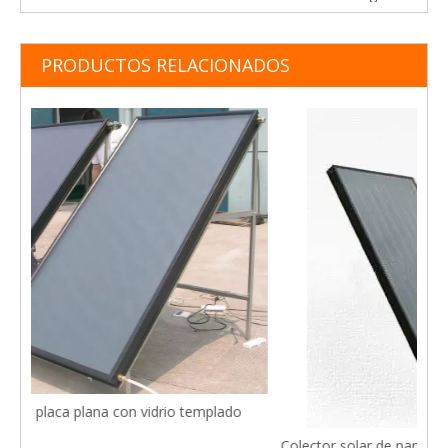
Fábrica solar de los calentadores de agua de Sunpower de la visita del cliente de Chile en China
Sunpower dona el valor RMB200,000 de los calentadores de agua solares a la escuela de Changzhou para el sordo
Anticongelante solar compacto del calentador de agua del tubo de vacío que bloquea nueva tecnología
PRODUCTOS RELACIONADOS
Dos sistemas de calefacción para la energía solar en el agua de la piscina
Aplicación de energía solar en piscinas en China
Aplicación de energía solar en el sistema de calentamiento de agua de la piscina
Nueva tecnología de colector plano solar de tubo de calor
Características de calentadores solares del tubo de vacío
La tecnología de secado con energia solar
Investigación sobre el estado actual de la soldadura del tanque del calentador de agua
El paisaje es bueno aquí
Desarrollo de la tecnología de colector solar plano y su aplicación
El desarrollo de tecnologías de utilización de energía solar
Felicitaciones a Sunpower por ganar el certificado "Productos de energía solar de buena calidad de China"
Triunfo en certificación y ventas de calentadores solares de agua
Sunpower obtuvo con éxito el certificado brasileño de Inmetro y certificado de Solar Keymak
Colector solar de panel plano, tipo cromo negro (SPFP -G