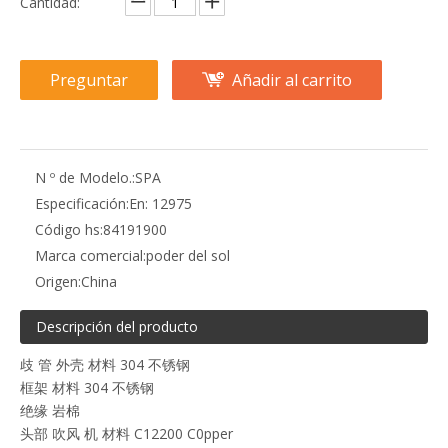
Cantidad:
Preguntar
Añadir al carrito
N º de Modelo.:
SPA
Especificación:
En: 12975
Código hs:
84191900
Marca comercial:
poder del sol
Origen:
China
Descripción del producto
歧 管 外壳 材料 304 不锈钢
框架 材料 304 不锈钢
绝缘 岩棉
头部 吹风 机 材料 C12200 C0pper