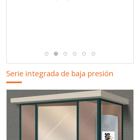
Colector solar de panel plano, tipo cromo negro (SPFP -G
/ 0.6- AL / ZH- IV)
Serie integrada de baja presión