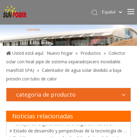
Español
简体中文
Hogar
English
Calentador de agua solar
Servicios
Usted está aquí:
Nuevo hogar
»
Productos
»
Colector
solar con heat pipe de sistema separado(acero inoxidable
Proyecto
manifold SPA)
»
Calentador de agua solar dividido a baja
Blog
presión con tubo de calor
Sobre nosotros
El desarrollo de tecnologías de utilización de energía solar
categoria de producto
Contáctame
Felicitaciones a Sunpower por ganar el certificado "Productos de energía solar de buena calidad de China"
Triunfo en certificación y ventas de calentadores solares de agua
Sunpower obtuvo con éxito el certificado brasileño de Inmetro y certificado de Solar Keymak
Noticias relacionadas
Ventajas de la generación de energía térmica solar
Estado de desarrollo y perspectivas de la tecnología de generación de energía fototérmica solar
Surtidor-sunpower termal solar del colector de la visita del cliente de México en China