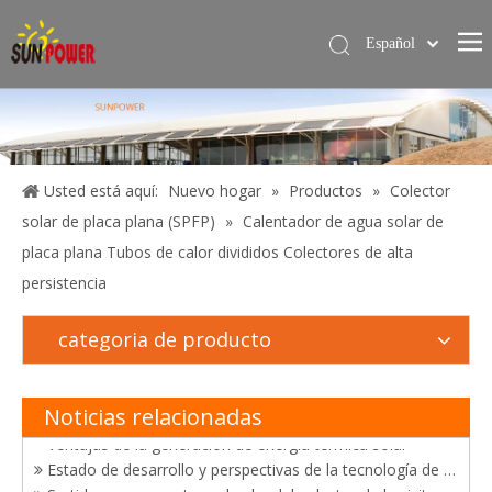
Español
简体中文
Hogar
English
Calentador de agua solar
Servicios
Usted está aquí:
Nuevo hogar
»
Productos
»
Colector
solar de placa plana (SPFP)
»
Calentador de agua solar de
Proyecto
placa plana Tubos de calor divididos Colectores de alta
Blog
persistencia
Sobre nosotros
El desarrollo de tecnologías de utilización de energía solar
categoria de producto
Contáctame
Felicitaciones a Sunpower por ganar el certificado "Productos de energía solar de buena calidad de China"
Triunfo en certificación y ventas de calentadores solares de agua
Sunpower obtuvo con éxito el certificado brasileño de Inmetro y certificado de Solar Keymak
Noticias relacionadas
Ventajas de la generación de energía térmica solar
Estado de desarrollo y perspectivas de la tecnología de generación de energía fototérmica solar
Surtidor-sunpower termal solar del colector de la visita del cliente de México en China