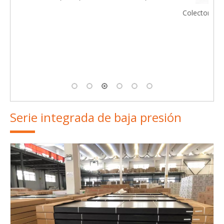
Colector solar de panel plano, tipo cromo negro (SPFP -G
/ 0.6- AL / ZH- IV)
Serie integrada de baja presión