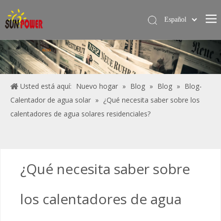
Español
简体中文
Hogar
English
BLOG
Calentador de agua solar
Servicios
Usted está aquí:
Nuevo hogar
»
Blog
»
Blog
»
Blog-
Calentador de agua solar
»
¿Qué necesita saber sobre los
Proyecto
calentadores de agua solares residenciales?
Blog
Sobre nosotros
Contáctame
¿Qué necesita saber sobre
los calentadores de agua