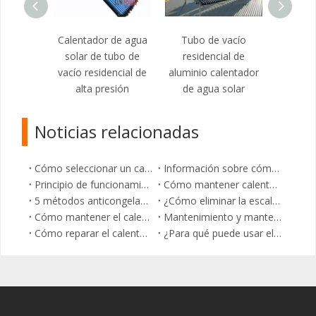
 de agua
Calentador de agua
Tubo de vacío
Calenta
tubo de
solar de tubo de
residencial de
solar 
dencial
vacío residencial de
aluminio calentador
vacío r
to
alta presión
de agua solar
ai
Noticias relacionadas
Cómo seleccionar un calentador de agua solar residencial
Información sobre cómo funcionan los colectores solares Heat Pipe
Principio de funcionamiento gráfico del sistema de calefacción solar Sunpower
Cómo mantener calentadores de agua solares comerciales？
5 métodos anticongelantes hacen que los calentadores de agua Sunpower sean seguros para el invierno
¿Cómo eliminar la escala de los calentadores de agua solares residenciales?
Cómo mantener el calentador de agua solar Sunpower en la pared del balcón
Mantenimiento y mantenimiento de los sistemas de colectores solares Sunpower.
Cómo reparar el calentador de agua solar con tubo de vacío？
¿Para qué puede usar el calentador solar de agua residencial?