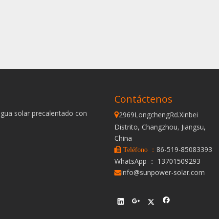
Contáctenos
agua solar precalentado con
2969LongchengRd.Xinbei

Distrito, Changzhou, Jiangsu,
China
86-519-85083393
 Teléfono ：
WhatsApp ： 13701509293
info@sunpower-solar.com
