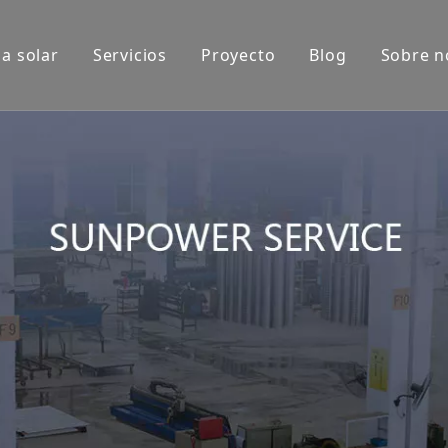
a solar
Servicios
Proyecto
Blog
Sobre n
xposición
Aplicaciones de productos
do