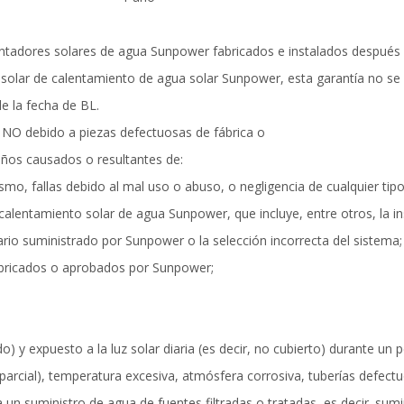
lentadores solares de agua Sunpower fabricados e instalados después 
 solar de calentamiento de agua solar Sunpower, esta garantía no se 
e la fecha de BL.
o NO debido a piezas defectuosas de fábrica o
ños causados ​​o resultantes de:
mo, fallas debido al mal uso o abuso, o negligencia de cualquier tipo
de calentamiento solar de agua Sunpower, que incluye, entre otros, la
ario suministrado por Sunpower o la selección incorrecta del sistema;
fabricados o aprobados por Sunpower;
uido) y expuesto a la luz solar diaria (es decir, no cubierto) durante un
 parcial), temperatura excesiva, atmósfera corrosiva, tuberías defectu
un suministro de agua de fuentes filtradas o tratadas, es decir. sumi