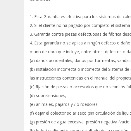
1. Esta Garantía es efectiva para los sistemas de ca
2. Si el cliente no ha pagado por completo el sistema
3. Garantía contra piezas defectuosas de fábrica desd
4. Esta garantía no se aplica a ningún defecto o dañ
mano de obra que incluye, entre otros, defectos o da
(a) daños accidentales, daños por tormentas, vandalis
(b) instalación incorrecta o incorrecta del Sistema 
las instrucciones contenidas en el manual del propiet
(c) fijación de piezas o accesorios que no sean los 
(d) sobretensiones;
(e) animales, pájaros y / o roedores;
(f) dejar el colector solar seco (sin circulación de líq
(g) presión de agua excesiva, presión negativa (vacío
(h) lodo / sedimento como resultado de la conexión a 