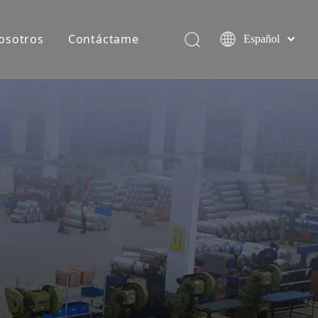
osotros
Contáctame
Español
简体中文
English
Equipo de producción