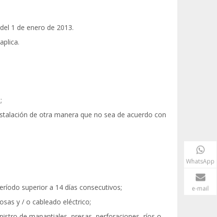
del 1 de enero de 2013.
aplica.
;
 instalación de otra manera que no sea de acuerdo con
WhatsApp
 período superior a 14 días consecutivos;
e-mail
osas y / o cableado eléctrico;
nistro de manantiales, presas, perforaciones, ríos o