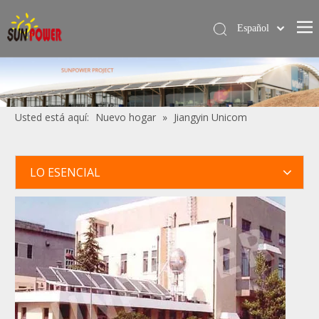
Español
简体中文
Hogar
English
Calentador de agua solar
Usted está aquí:
Nuevo hogar
»
Jiangyin Unicom
Servicios
Proyecto
LO ESENCIAL
Blog
Sobre nosotros
Contáctame