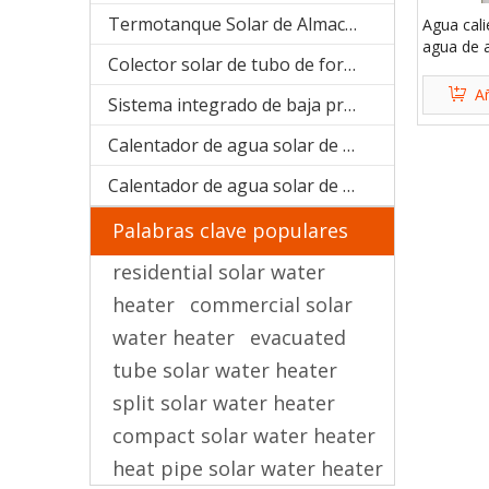
Termotanque Solar de Almacenaje de agua
Agua cal
agua de 
Colector solar de tubo de forma U (manifold SPU)
acero ino
Añ
Sistema integrado de baja presión
Calentador de agua solar de acero galvanizado
Calentador de agua solar de acero inoxidable
Palabras clave populares
residential solar water
heater
commercial solar
water heater
evacuated
tube solar water heater
split solar water heater
compact solar water heater
heat pipe solar water heater