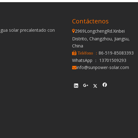
Contáctenos
agua solar precalentado con
2969LongchengRd.Xinbei

Distrito, Changzhou, Jiangsu,
China
86-519-85083393
 Teléfono ：
WhatsApp ： 13701509293
info@sunpower-solar.com
