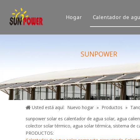
Hogar
Calentador de agu
Empresa
Sala de e
SUNPOWER
Exposición
Certifica
Usted está aquí:
Nuevo hogar
»
Productos
»
Tanq
sunpower solar es calentador de agua solar, agua calien
colector solar térmico, agua solar térmica, sistema de c
PRODUCTOS: