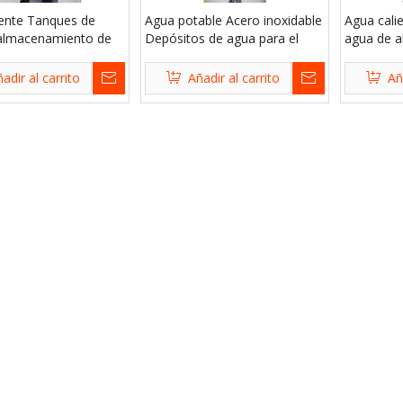
iente Tanques de
Agua potable Acero inoxidable
Agua cali
almacenamiento de
Depósitos de agua para el
agua de 
xidable para hogares
hogar
acero ino
adir al carrito
Añadir al carrito
Añ