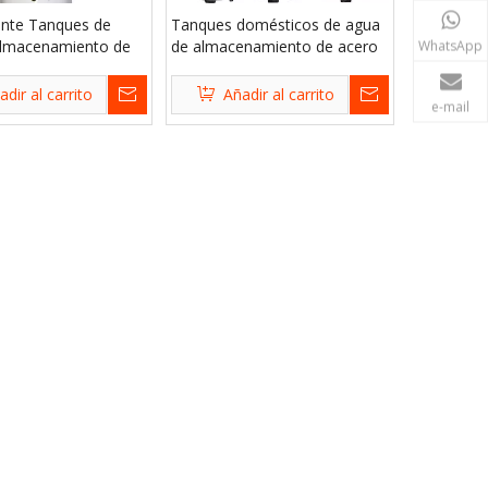
ente Tanques de
Tanques domésticos de agua
almacenamiento de
de almacenamiento de acero
WhatsApp
xidable para hogares
inoxidable para hogares
adir al carrito
Añadir al carrito
e-mail