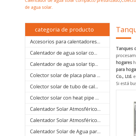
Calentador de agua solar compacto presurizado
,
Colecto
de agua solar
.
Tanqu
categoria de producto
Accesorios para calentadores solares de agua
Tanques d
Calentador de agua solar compacto presurizado (SPP)
procesami
hogares
h
Calentador de agua solar tipo bobina de cobre precalentado (SPHE)
para hoga
Colector solar de placa plana (SPFP)
Co., Ltd.
e
Si está b
Colector solar de tubo de calor (aluminio SPB)
Colector solar con heat pipe de sistema separado(acero inoxidable manifold SPA)
Calentador Solar Atmosférico (acero inoxidable compacto SPC)
Calentador Solar Atmosférico ( galvanizado compacto SPR)
Calentador Solar de Agua para Proyecto (SPCF)